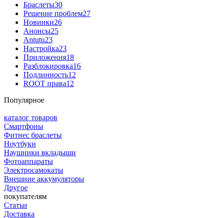
Браслеты
30
Решение проблем
27
Новинки
26
Анонсы
25
Antutu
23
Настройка
23
Приложения
18
Разблокировка
16
Подлинность
12
ROOT права
12
Популярное
каталог товаров
Смартфоны
Фитнес браслеты
Ноутбуки
Наушники вкладыши
Фотоаппараты
Электросамокаты
Внешние аккумуляторы
Другое
покупателям
Статьи
Доставка