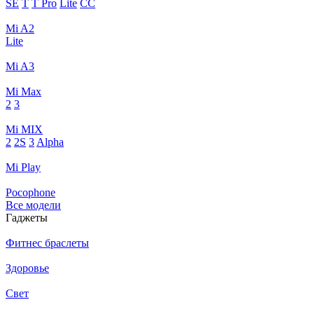
SE
T
T Pro
Lite
CC
Mi A2
Lite
Mi A3
Mi Max
2
3
Mi MIX
2
2S
3
Alpha
Mi Play
Pocophone
Все модели
Гаджеты
Фитнес браслеты
Здоровье
Свет