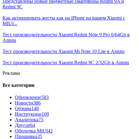
Представлены новые бюджетные смартфоны Redmi 9A и
Redmi 9C
Как активировать жесты как на iPhone на вашем Xiaomi с
MIUI...
Тест производительности Xiaomi Redmi Note 9 Pro 6/64Gb в
Antutu
Тест производительности Xiaomi Mi Note 10 Lite в Antutu
Тест производительности Xiaomi Redmi 9C 2/32Gb в Antutu
Реклама
Все категории
Обновление
583
Новости
386
Обзоры
148
Инструкции
109
Аналитика
75
Другое
64
Оболочка MiUI
42
Прошивка
35