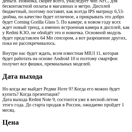
деньги. Новинка, скорее всего, унаследует чип NFC, для
бесконтактной оплаты в магазинах и метро. Дисплей
бюджетный, поэтому поставят, как всегда IPS матрицу 6,53-
дюйма, но качество будет отличное, а прикрывать это добро
будет Corning Gorilla Glass 5. По камере, в новом году всех
ждет новый тренд, а именно встроенная камера в дисплей, как
у Redmi K3O, не обойдёт это и новичка. Основной модуль
будет представлен 64 Мп сенсором, а вот разрешение других,
пока не рассекречивалось.
Внутри нас будет ждать, всем известная MIUI 11, которая
будет работать на основе Android 10 и поэтому смартфон
получит все фишки, премиальных моделей.
Дата выхода
Но когда же выйдет Редми Ноте 9? Когда его можно будет
купить? Когда презентация?
Дата выхода Redmi Note 9, состоится уже в весной-летом
этого года. До старта продаж в России, ожидаемо пройдет 1
месяц.
Цена