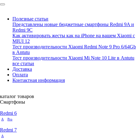
Полезные статьи
Представлены новые бюджетные смартфоны Redmi 9A и
Redmi 9C
Как активировать жесты как на iPhone на вашем Xiaomi с
MIUI 12
Тест производительности Xiaomi Redmi Note 9 Pro 6/64Gb
Блог
в Antutu
Новости
Тест производительности Xiaomi Mi Note 10 Lite в Antutu
все статьи
Новый и эффектный Redmi
Доставка
Оплата
K20 Pro Marvel Hero Limited
Контактная информация
Edition
каталог товаров
Смартфоны
5 июля 2019
Redmi 6
A
В последние месяцы мы видели, как Xiaomi сотрудничает с
Pro
различными производителями фильмов и выпускала
Redmi 7
специальные версии своих смартфонов.
Четкая
маркетинговая
A
стратегия, которая во многих случаях становится настоящей