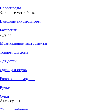
Тест производительности Xiaomi Redmi 9C 2/32Gb в Antutu
Велосипеды
Реклама
Зарядные устройства
Все категории
Внешние аккумуляторы
Обновление
583
Батарейки
Новости
386
Другое
Обзоры
148
Инструкции
109
Музыкальные инструменты
Аналитика
75
Другое
64
Товары для дома
Оболочка MiUI
42
Прошивка
35
Для детей
Браслеты
30
Решение проблем
27
Одежда и обувь
Новинки
26
Анонсы
25
Рюкзаки и чемоданы
Antutu
23
Настройка
23
Ручки
Приложения
18
Разблокировка
16
Очки
Подлинность
12
Аксессуары
ROOT права
12
Для повербанков