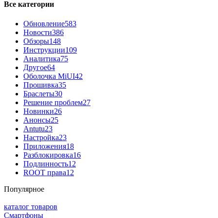
Все категории
Обновление
583
Новости
386
Обзоры
148
Инструкции
109
Аналитика
75
Другое
64
Оболочка MiUI
42
Прошивка
35
Браслеты
30
Решение проблем
27
Новинки
26
Анонсы
25
Antutu
23
Настройка
23
Приложения
18
Разблокировка
16
Подлинность
12
ROOT права
12
Популярное
каталог товаров
Смартфоны