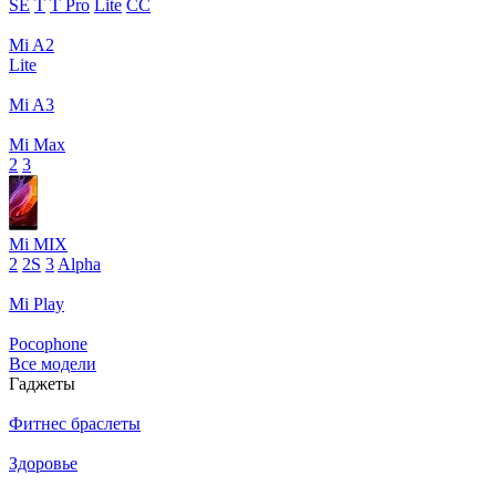
SE
T
T Pro
Lite
CC
Mi A2
Lite
Mi A3
Mi Max
2
3
Mi MIX
2
2S
3
Alpha
Mi Play
Pocophone
Все модели
Гаджеты
Фитнес браслеты
Здоровье