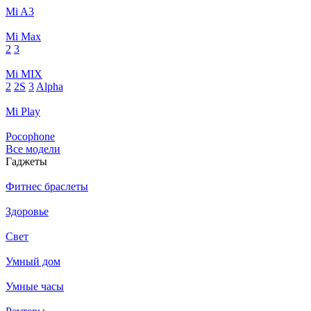
Mi A3
Mi Max
2
3
Mi MIX
2
2S
3
Alpha
Mi Play
Pocophone
Все модели
Гаджеты
Фитнес браслеты
Здоровье
Свет
Умный дом
Умные часы