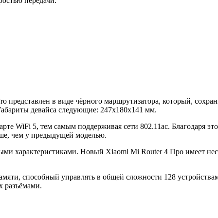
ростью передачи.
Pro представлен в виде чёрного маршрутизатора, который, сохр
Габариты девайса следующие: 247х180х141 мм.
рте WiFi 5, тем самым поддерживая сети 802.11ac. Благодаря этом
ыше, чем у предыдущей моделью.
ными характеристиками. Новый Xiaomi Mi Router 4 Про имеет н
яти, способный управлять в общей сложности 128 устройствам
 разъёмами.