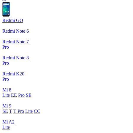
Redmi GO
Redmi Note 6
Redmi Note 7
Pro
Redmi Note 8
Pro
Redmi K20
Pro
Mi 8
Lite
EE
Pro
SE
Mi 9
SE
T
T Pro
Lite
CC
Mi A2
Lite