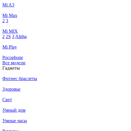
Mi A3
Mi Max
2
3
Mi MIX
2
2S
3
Alpha
Mi Play
Pocophone
Все модели
Гаджеты
Фитнес браслеты
Здоровье
Свет
Умный дом
Умные часы