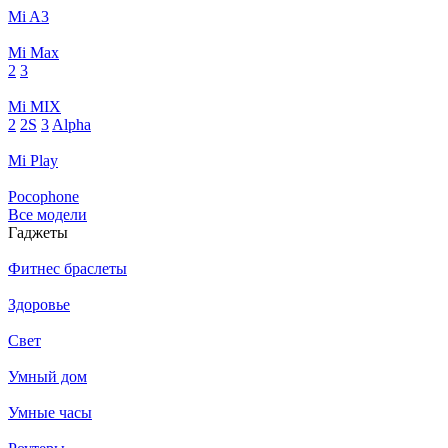
Mi A3
Mi Max
2
3
Mi MIX
2
2S
3
Alpha
Mi Play
Pocophone
Все модели
Гаджеты
Фитнес браслеты
Здоровье
Свет
Умный дом
Умные часы