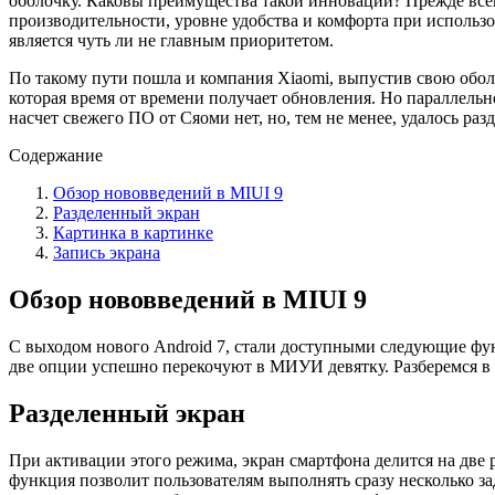
оболочку. Каковы преимущества такой инновации? Прежде все
производительности, уровне удобства и комфорта при использо
является чуть ли не главным приоритетом.
По такому пути пошла и компания Xiaomi, выпустив свою обол
которая время от времени получает обновления. Но параллель
насчет свежего ПО от Сяоми нет, но, тем не менее, удалось ра
Содержание
Обзор нововведений в MIUI 9
Разделенный экран
Картинка в картинке
Запись экрана
Обзор нововведений в MIUI 9
С выходом нового Android 7, стали доступными следующие функ
две опции успешно перекочуют в МИУИ девятку. Разберемся в 
Разделенный экран
При активации этого режима, экран смартфона делится на две 
функция позволит пользователям выполнять сразу несколько за