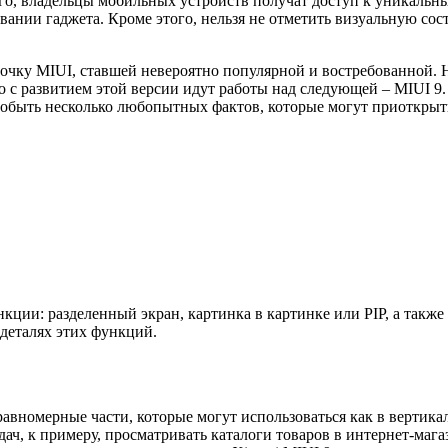
го, владельцы мобильных устройств получат доступ к уникальн
вании гаджета. Кроме этого, нельзя не отметить визуальную со
очку MIUI, ставшей невероятно популярной и востребованной. На
но с развитием этой версии идут работы над следующей – MIUI 
здобыть несколько любопытных фактов, которые могут приоткрыть
ции: разделенный экран, картинка в картинке или PIP, а также
деталях этих функций.
равномерные части, которые могут использоваться как в вертика
дач, к примеру, просматривать каталоги товаров в интернет-маг