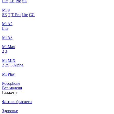
Lite
EE
Pro
SE
Mi 9
SE
T
T Pro
Lite
CC
Mi A2
Lite
Mi A3
Mi Max
2
3
Mi MIX
2
2S
3
Alpha
Mi Play
Pocophone
Все модели
Гаджеты
Фитнес браслеты
Здоровье