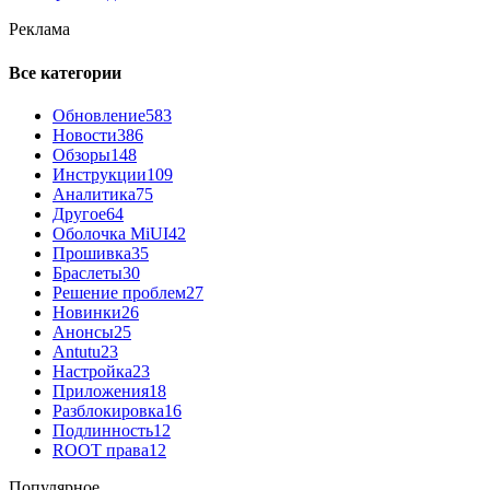
Реклама
Все категории
Обновление
583
Новости
386
Обзоры
148
Инструкции
109
Аналитика
75
Другое
64
Оболочка MiUI
42
Прошивка
35
Браслеты
30
Решение проблем
27
Новинки
26
Анонсы
25
Antutu
23
Настройка
23
Приложения
18
Разблокировка
16
Подлинность
12
ROOT права
12
Популярное