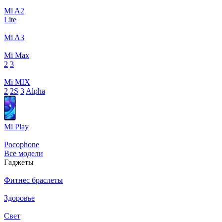
Mi A2
Lite
Mi A3
Mi Max
2
3
Mi MIX
2
2S
3
Alpha
Mi Play
Pocophone
Все модели
Гаджеты
Фитнес браслеты
Здоровье
Свет