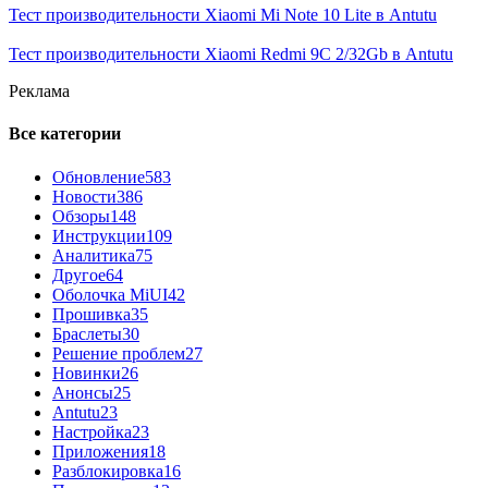
Тест производительности Xiaomi Mi Note 10 Lite в Antutu
Тест производительности Xiaomi Redmi 9C 2/32Gb в Antutu
Реклама
Все категории
Обновление
583
Новости
386
Обзоры
148
Инструкции
109
Аналитика
75
Другое
64
Оболочка MiUI
42
Прошивка
35
Браслеты
30
Решение проблем
27
Новинки
26
Анонсы
25
Antutu
23
Настройка
23
Приложения
18
Разблокировка
16