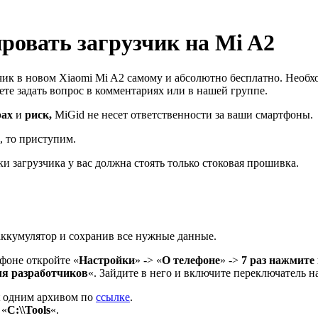
ровать загрузчик на Mi A2
зчик в новом Xiaomi Mi A2 самому и абсолютно бесплатно. Необх
жете задать вопрос в комментариях или в нашей группе.
рах
и
риск,
MiGid не несет ответственности за ваши смартфоны.
, то приступим.
 загрузчика у вас должна стоять только стоковая прошивка.
ккумулятор и сохранив все нужные данные.
фоне откройте «
Настройки
» -> «
О телефоне
» ->
7 раз нажмите
я разработчиков
«. Зайдите в него и включите переключатель н
t одним архивом по
ссылке
.
 «
С:\\Tools
«.