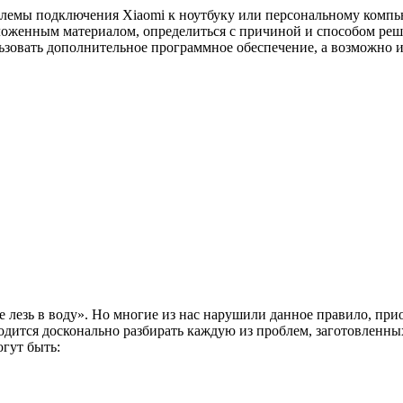
блемы подключения Xiaomi к ноутбуку или персональному компью
зложенным материалом, определиться с причиной и способом реш
ьзовать дополнительное программное обеспечение, а возможно и 
не лезь в воду». Но многие из нас нарушили данное правило, п
ходится досконально разбирать каждую из проблем, заготовленн
гут быть: