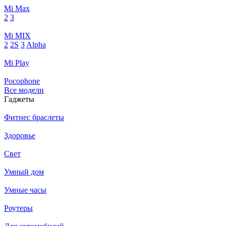
Mi Max
2
3
Mi MIX
2
2S
3
Alpha
Mi Play
Pocophone
Все модели
Гаджеты
Фитнес браслеты
Здоровье
Свет
Умный дом
Умные часы
Роутеры