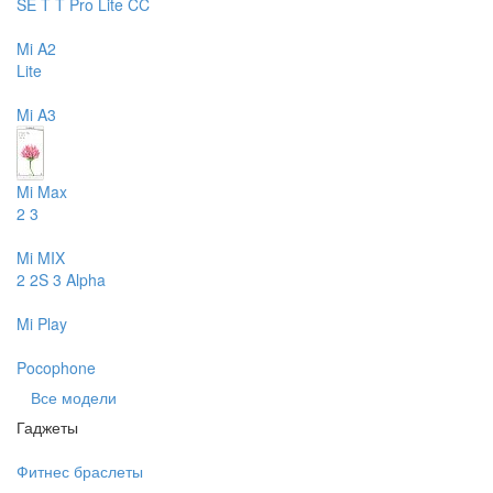
SE
T
T Pro
Lite
CC
Mi A2
Lite
Mi A3
Mi Max
2
3
Mi MIX
2
2S
3
Alpha
Mi Play
Pocophone
Все модели
Гаджеты
Фитнес браслеты