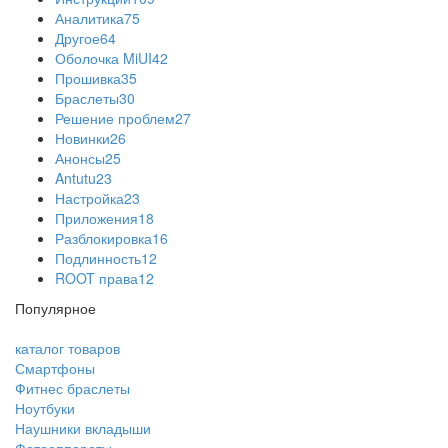
Аналитика
75
Другое
64
Оболочка MiUI
42
Прошивка
35
Браслеты
30
Решение проблем
27
Новинки
26
Анонсы
25
Antutu
23
Настройка
23
Приложения
18
Разблокировка
16
Подлинность
12
ROOT права
12
Популярное
каталог товаров
Смартфоны
Фитнес браслеты
Ноутбуки
Наушники вкладыши