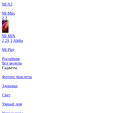
Mi A3
Mi Max
2
3
Mi MIX
2
2S
3
Alpha
Mi Play
Pocophone
Все модели
Гаджеты
Фитнес браслеты
Здоровье
Свет
Умный дом