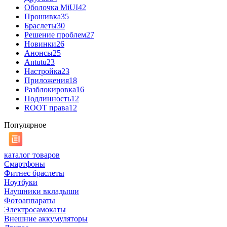
Оболочка MiUI
42
Прошивка
35
Браслеты
30
Решение проблем
27
Новинки
26
Анонсы
25
Antutu
23
Настройка
23
Приложения
18
Разблокировка
16
Подлинность
12
ROOT права
12
Популярное
каталог товаров
Смартфоны
Фитнес браслеты
Ноутбуки
Наушники вкладыши
Фотоаппараты
Электросамокаты
Внешние аккумуляторы