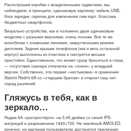
Распотрошив коробки с вожделенными гаджетами, мы
наблюдаем, в принципе, одинаковую картинку: кабель USB,
блок зарядки, скрепка для извлечения сим-карт. Классика
бюджетных смартфонов.
Визуально устройства, как и положено двум одинаковым
моделям с разными версиями, очень похожи. Всё те же
моноблоки с плавными линиями, закругленными краями
дисплеев. Задние крышки телефонов (как и весь остальной
корпус) выполнены из пластика и смотрятся весьма
пристойно. Единственное, что может сразу броситься в глаза,
— отсутствие сканера отпечатка на «спине» у младшей
версии. Собственно, эта первая «нестыковка» в сравнение
Xiaomi Redmi 6A со «старшим братом» и откроет наш хит-
парад различий.
Гляжусь в тебя, как в
зеркало…
Редми 6А «распростёрся» на 5,45 дюйма со своей IPS-
матрицей и разрешением 1440×720. Не хвалёный AMOLED,
конечно, но картинка пользователю достанется приличная.