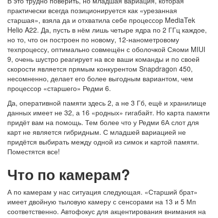
В это трудно поверить, но младшая вариация, которая
практически всегда позиционируется как «урезанная
старшая», взяла да и отхватила себе процессор MediaTek
Helio A22. Да, пусть в нём лишь четыре ядра по 2 ГГц каждое,
но то, что он построен по новому, 12-нанометровому
техпроцессу, оптимально совмещён с оболочкой Сяоми MIUI
9, очень шустро реагирует на все ваши команды и по своей
скорости является прямым конкурентом Snapdragon 450,
несомненно, делает его более выгодным вариантом, чем
процессор «старшего» Редми 6.
Да, оперативной памяти здесь 2, а не 3 Гб, ещё и хранилище
данных имеет не 32, а 16 «родных» гигабайт. Но карта памяти
придёт вам на помощь. Тем более что у Редми 6А слот для
карт не является гибридным. С младшей вариацией не
придётся выбирать между одной из симок и картой памяти.
Поместятся все!
Что по камерам?
А по камерам у нас ситуация следующая. «Старший брат»
имеет двойную тыловую камеру с сенсорами на 13 и 5 Мп
соответственно. Автофокус для акцентирования внимания на