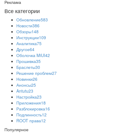
Реклама
Все категории
Обновление
583
Новости
386
Обзоры
148
Инструкции
109
Аналитика
75
Другое
64
Оболочка MiUI
42
Прошивка
35
Браслеты
30
Решение проблем
27
Новинки
26
Анонсы
25
Antutu
23
Настройка
23
Приложения
18
Разблокировка
16
Подлинность
12
ROOT права
12
Популярное