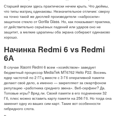
Старшей версии здесь практически нечем крыть. Что дюймы,
что типы матриц одинаковы. Незначительное отличие: сверху
на точно такой же дисплей производители «набросили»
защитное стекло от Gorilla Glass. Но, как показывает практика,
от действительно серьёзных падений или ударов оно не
защитит, а мелкие царапины оба экрана собирают одинаково
хорошо.
Начинка
Redmi
6
vs
Redmi
6
А
В случае Xiaomi Redmi 6 всем «хозяйством» заведует
бюджетный процессор MediaTek MT6762 Helio P22. Восемь
ядер частотой по 2 ГГц вместе с 3 Гб оперативной памяти
делают своё дело, а именно — закрепляют за смартфоном
репутацию «работника среднего звена». Веб-серфинг? Да.
Топовые игры? Вряд ли. Своей памяти в его подчинении 32
Гб, плюс можно вставить карту памяти на 256 Гб. Но тогда она
заменит одну из ваших сим-карт. Такие вот особенности
гибридного слота.