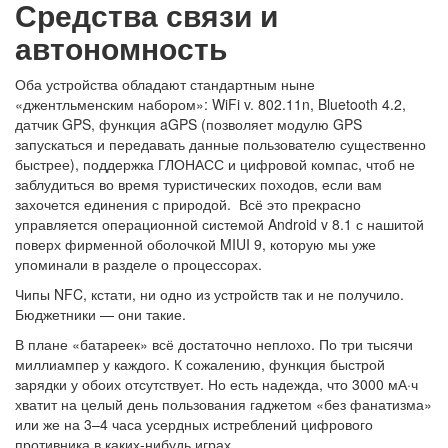
Средства связи и
автономность
Оба устройства обладают стандартным ныне
«джентльменским набором»: WiFi v. 802.11n, Bluetooth 4.2,
датчик GPS, функция aGPS (позволяет модулю GPS
запускаться и передавать данные пользователю существенно
быстрее), поддержка ГЛОНАСС и цифровой компас, чтоб не
заблудиться во время туристических походов, если вам
захочется единения с природой. Всё это прекрасно
управляется операционной системой Android v 8.1 с нашитой
поверх фирменной оболочкой MIUI 9, которую мы уже
упоминали в разделе о процессорах.
Чипы NFC, кстати, ни одно из устройств так и не получило.
Бюджетники — они такие.
В плане «батареек» всё достаточно неплохо. По три тысячи
миллиампер у каждого. К сожалению, функция быстрой
зарядки у обоих отсутствует. Но есть надежда, что 3000 мА·ч
хватит на целый день пользования гаджетом «без фанатизма»
или же на 3–4 часа усердных истреблений цифрового
противника в каких-нибудь играх.