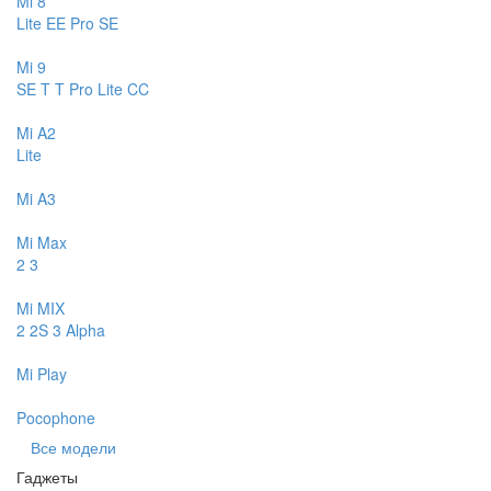
Mi 8
Lite
EE
Pro
SE
Mi 9
SE
T
T Pro
Lite
CC
Mi A2
Lite
Mi A3
Mi Max
2
3
Mi MIX
2
2S
3
Alpha
Mi Play
Pocophone
Все модели
Гаджеты