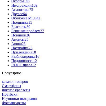
Обзоры
148
Инструкции
109
Аналитика
75
Другое
64
Оболочка MiUI
42
Прошивка
35
Браслеты
30
Решение проблем
27
Новинки
26
Анонсы
25
Antutu
23
Настройка
23
Приложения
18
Разблокировка
16
Подлинность
12
ROOT права
12
Популярное
каталог товаров
Смартфоны
Фитнес браслеты
Ноутбуки
Наушники вкладыши
Фотоаппараты