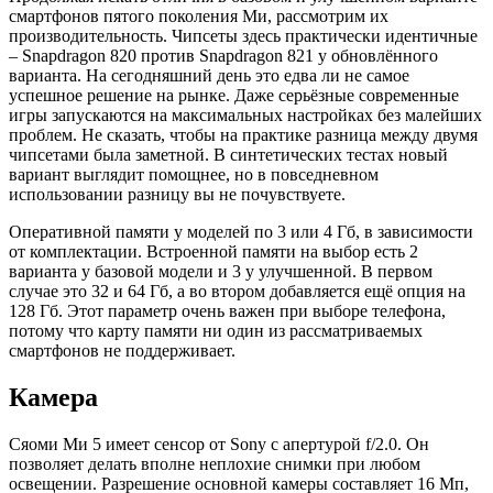
смартфонов пятого поколения Ми, рассмотрим их
производительность. Чипсеты здесь практически идентичные
– Snapdragon 820 против Snapdragon 821 у обновлённого
варианта. На сегодняшний день это едва ли не самое
успешное решение на рынке. Даже серьёзные современные
игры запускаются на максимальных настройках без малейших
проблем. Не сказать, чтобы на практике разница между двумя
чипсетами была заметной. В синтетических тестах новый
вариант выглядит помощнее, но в повседневном
использовании разницу вы не почувствуете.
Оперативной памяти у моделей по 3 или 4 Гб, в зависимости
от комплектации. Встроенной памяти на выбор есть 2
варианта у базовой модели и 3 у улучшенной. В первом
случае это 32 и 64 Гб, а во втором добавляется ещё опция на
128 Гб. Этот параметр очень важен при выборе телефона,
потому что карту памяти ни один из рассматриваемых
смартфонов не поддерживает.
Камера
Сяоми Ми 5 имеет сенсор от Sony с апертурой f/2.0. Он
позволяет делать вполне неплохие снимки при любом
освещении. Разрешение основной камеры составляет 16 Мп,