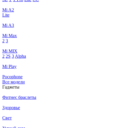
Mi A2
Lite
Mi A3
Mi Max
2
3
Mi MIX
2
2S
3
Alpha
Mi Play
Pocophone
Все модели
Гаджеты
Фитнес браслеты
Здоровье
Свет