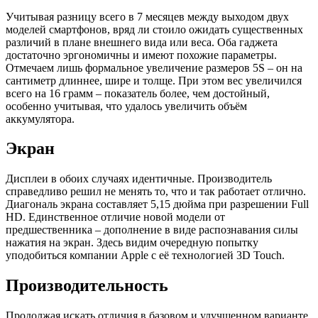
Учитывая разницу всего в 7 месяцев между выходом двух
моделей смартфонов, вряд ли стоило ожидать существенных
различий в плане внешнего вида или веса. Оба гаджета
достаточно эргономичны и имеют похожие параметры.
Отмечаем лишь формальное увеличение размеров 5S – он на
сантиметр длиннее, шире и толще. При этом вес увеличился
всего на 16 грамм – показатель более, чем достойный,
особенно учитывая, что удалось увеличить объём
аккумулятора.
Экран
Дисплеи в обоих случаях идентичные. Производитель
справедливо решил не менять то, что и так работает отлично.
Диагональ экрана составляет 5,15 дюйма при разрешении Full
HD. Единственное отличие новой модели от
предшественника – дополнение в виде распознавания силы
нажатия на экран. Здесь видим очередную попытку
уподобиться компании Apple с её технологией 3D Touch.
Производительность
Продолжая искать отличия в базовом и улучшенном варианте