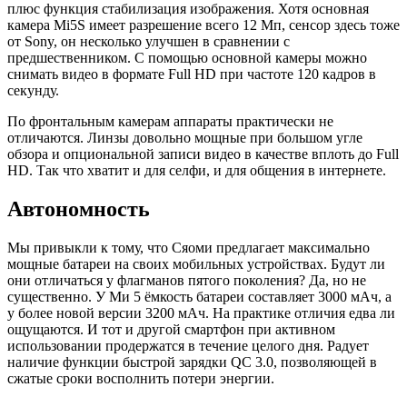
плюс функция стабилизация изображения. Хотя основная
камера Mi5S имеет разрешение всего 12 Мп, сенсор здесь тоже
от Sony, он несколько улучшен в сравнении с
предшественником. С помощью основной камеры можно
снимать видео в формате Full HD при частоте 120 кадров в
секунду.
По фронтальным камерам аппараты практически не
отличаются. Линзы довольно мощные при большом угле
обзора и опциональной записи видео в качестве вплоть до Full
HD. Так что хватит и для селфи, и для общения в интернете.
Автономность
Мы привыкли к тому, что Сяоми предлагает максимально
мощные батареи на своих мобильных устройствах. Будут ли
они отличаться у флагманов пятого поколения? Да, но не
существенно. У Ми 5 ёмкость батареи составляет 3000 мАч, а
у более новой версии 3200 мАч. На практике отличия едва ли
ощущаются. И тот и другой смартфон при активном
использовании продержатся в течение целого дня. Радует
наличие функции быстрой зарядки QC 3.0, позволяющей в
сжатые сроки восполнить потери энергии.