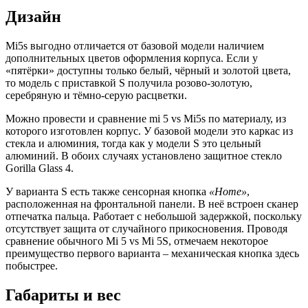
Дизайн
Mi5s выгодно отличается от базовой модели наличием
дополнительных цветов оформления корпуса. Если у
«пятёрки» доступны только белый, чёрный и золотой цвета,
то модель с приставкой S получила розово-золотую,
серебряную и тёмно-серую расцветки.
Можно провести и сравнение mi 5 vs Mi5s по материалу, из
которого изготовлен корпус. У базовой модели это каркас из
стекла и алюминия, тогда как у модели S это цельный
алюминий. В обоих случаях установлено защитное стекло
Gorilla Glass 4.
У варианта S есть также сенсорная кнопка
«Home»
,
расположенная на фронтальной панели. В неё встроен сканер
отпечатка пальца. Работает с небольшой задержкой, поскольку
отсутствует защита от случайного прикосновения. Проводя
сравнение обычного Mi 5 vs Mi 5S, отмечаем некоторое
преимущество первого варианта – механическая кнопка здесь
побыстрее.
Габариты и вес