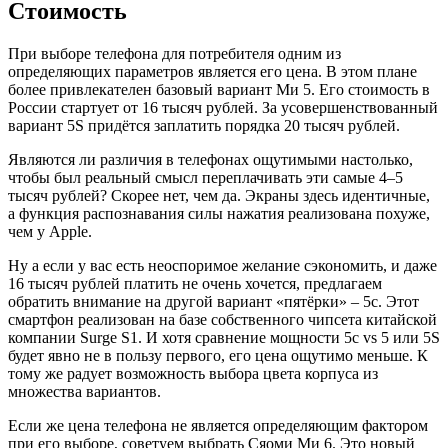
Стоимость
При выборе телефона для потребителя одним из
определяющих параметров является его цена. В этом плане
более привлекателен базовый вариант Ми 5. Его стоимость в
России стартует от 16 тысяч рублей. За усовершенствованный
вариант 5S придётся заплатить порядка 20 тысяч рублей.
Являются ли различия в телефонах ощутимыми настолько,
чтобы был реальный смысл переплачивать эти самые 4–5
тысяч рублей? Скорее нет, чем да. Экраны здесь идентичные,
а функция распознавания силы нажатия реализована похуже,
чем у Apple.
Ну а если у вас есть неоспоримое желание сэкономить, и даже
16 тысяч рублей платить не очень хочется, предлагаем
обратить внимание на другой вариант «пятёрки» – 5с. Этот
смартфон реализован на базе собственного чипсета китайской
компании Surge S1. И хотя сравнение мощности 5c vs 5 или 5S
будет явно не в пользу первого, его цена ощутимо меньше. К
тому же радует возможность выбора цвета корпуса из
множества вариантов.
Если же цена телефона не является определяющим фактором
при его выборе, советуем выбрать Сяоми Ми 6. Это новый