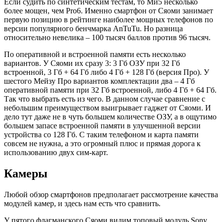
Если судить по синтетическим тестам, то Ми5 несколько
более мощен, чем Pro6. Именно смартфон от Сяоми занимает
первую позицию в рейтинге наиболее мощных телефонов по
версии популярного бенчмарка AnTuTu. Но разница
относительно невелика – 100 тысяч баллов против 96 тысяч.
По оперативной и встроенной памяти есть несколько
вариантов. У Сяоми их сразу 3: 3 Гб ОЗУ при 32 Гб
встроенной, 3 Гб + 64 Гб либо 4 Гб + 128 Гб (версия Про). У
шестого Мейзу Про вариантов комплектации два – 4 Гб
оперативной памяти при 32 Гб встроенной, либо 4 Гб + 64 Гб.
Так что выбрать есть из чего. В данном случае сравнение с
небольшим преимуществом выигрывает гаджет от Сяоми. И
дело тут даже не в чуть большем количестве ОЗУ, а в ощутимо
большем запасе встроенной памяти в улучшенной версии
устройства со 128 Гб. С таким телефоном и карта памяти
совсем не нужна, а это огромный плюс и прямая дорога к
использованию двух сим-карт.
Камеры
Любой обзор смартфонов предполагает рассмотрение качества
модулей камер, и здесь нам есть что сравнить.
У пятого флагманского Сяоми видим топовый модуль Sony