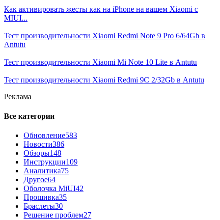
Как активировать жесты как на iPhone на вашем Xiaomi с
MIUI...
Тест производительности Xiaomi Redmi Note 9 Pro 6/64Gb в
Antutu
Тест производительности Xiaomi Mi Note 10 Lite в Antutu
Тест производительности Xiaomi Redmi 9C 2/32Gb в Antutu
Реклама
Все категории
Обновление
583
Новости
386
Обзоры
148
Инструкции
109
Аналитика
75
Другое
64
Оболочка MiUI
42
Прошивка
35
Браслеты
30
Решение проблем
27