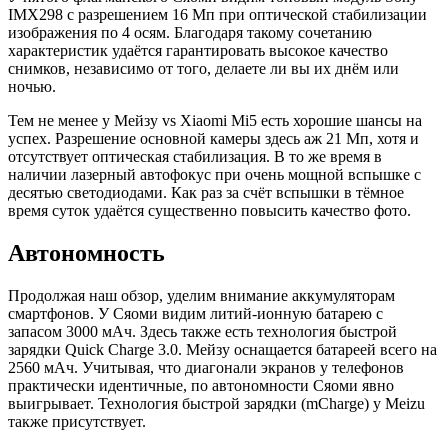
IMX298 с разрешением 16 Мп при оптической стабилизации
изображения по 4 осям. Благодаря такому сочетанию
характеристик удаётся гарантировать высокое качество
снимков, независимо от того, делаете ли вы их днём или
ночью.
Тем не менее у Мейзу vs Xiaomi Mi5 есть хорошие шансы на
успех. Разрешение основной камеры здесь аж 21 Мп, хотя и
отсутствует оптическая стабилизация. В то же время в
наличии лазерный автофокус при очень мощной вспышке с
десятью светодиодами. Как раз за счёт вспышки в тёмное
время суток удаётся существенно повысить качество фото.
Автономность
Продолжая наш обзор, уделим внимание аккумуляторам
смартфонов. У Сяоми видим литий-ионную батарею с
запасом 3000 мАч. Здесь также есть технология быстрой
зарядки Quick Charge 3.0. Мейзу оснащается батареей всего на
2560 мАч. Учитывая, что диагонали экранов у телефонов
практически идентичные, по автономности Сяоми явно
выигрывает. Технология быстрой зарядки (mCharge) у Meizu
также присутствует.