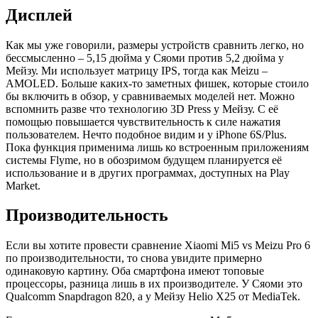
Дисплей
Как мы уже говорили, размеры устройств сравнить легко, но
бессмысленно – 5,15 дюйма у Сяоми против 5,2 дюйма у
Мейзу. Ми использует матрицу IPS, тогда как Meizu –
AMOLED. Больше каких-то заметных фишек, которые стоило
бы включить в обзор, у сравниваемых моделей нет. Можно
вспомнить разве что технологию 3D Press у Мейзу. С её
помощью повышается чувствительность к силе нажатия
пользователем. Нечто подобное видим и у iPhone 6S/Plus.
Пока функция применима лишь ко встроенным приложениям
системы Flyme, но в обозримом будущем планируется её
использование и в других программах, доступных на Play
Market.
Производительность
Если вы хотите провести сравнение Xiaomi Mi5 vs Meizu Pro 6
по производительности, то снова увидите примерно
одинаковую картину. Оба смартфона имеют топовые
процессоры, разница лишь в их производителе. У Сяоми это
Qualcomm Snapdragon 820, а у Мейзу Helio X25 от MediaTek.