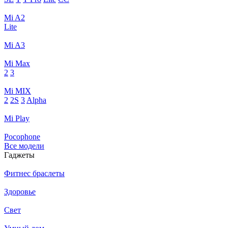
Mi A2
Lite
Mi A3
Mi Max
2
3
Mi MIX
2
2S
3
Alpha
Mi Play
Pocophone
Все модели
Гаджеты
Фитнес браслеты
Здоровье
Свет