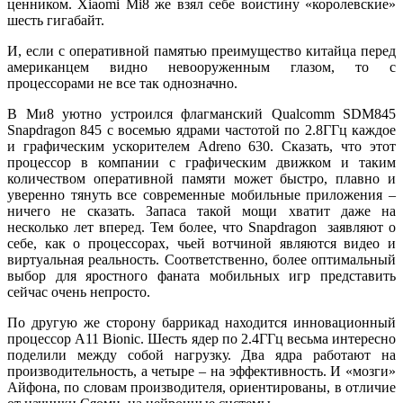
ценником. Xiaomi Mi8 же взял себе воистину «королевские»
шесть гигабайт.
И, если с оперативной памятью преимущество китайца перед
американцем видно невооруженным глазом, то с
процессорами не все так однозначно.
В Ми8 уютно устроился флагманский Qualcomm SDM845
Snapdragon 845 с восемью ядрами частотой по 2.8ГГц каждое
и графическим ускорителем Adreno 630. Сказать, что этот
процессор в компании с графическим движком и таким
количеством оперативной памяти может быстро, плавно и
уверенно тянуть все современные мобильные приложения –
ничего не сказать. Запаса такой мощи хватит даже на
несколько лет вперед. Тем более, что Snapdragon заявляют о
себе, как о процессорах, чьей вотчиной являются видео и
виртуальная реальность. Соответственно, более оптимальный
выбор для яростного фаната мобильных игр представить
сейчас очень непросто.
По другую же сторону баррикад находится инновационный
процессор A11 Bionic. Шесть ядер по 2.4ГГц весьма интересно
поделили между собой нагрузку. Два ядра работают на
производительность, а четыре – на эффективность. И «мозги»
Айфона, по словам производителя, ориентированы, в отличие