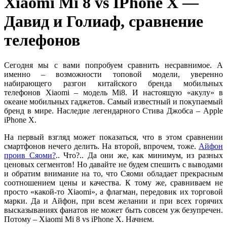
Xiaomi Mi 8 vs IPhone X —
Давид и Голиаф, сравнение
телефонов
Сегодня мы с вами попробуем сравнить несравнимое. А
именно – возможности топовой модели, уверенно
набирающего разгон китайского бренда мобильных
телефонов Xiaomi – модель Mi8. И настоящую «акулу» в
океане мобильных гаджетов. Самый известный и покупаемый
бренд в мире. Наследие легендарного Стива Джобса – Apple
iPhone X.
На первый взгляд может показаться, что в этом сравнении
смартфонов нечего делить. На второй, впрочем, тоже.
Айфон
проив Сяоми?
.. Что?.. Да они же, как минимум, из разных
ценовых сегментов! Но давайте не будем спешить с выводами
и обратим внимание на то, что Сяоми обладает прекрасным
соотношением цены и качества. К тому же, сравниваем не
просто «какой-то Xiaomi», а флагман, передовик их торговой
марки. Да и Айфон, при всем желании и при всех горячих
высказываниях фанатов не может быть совсем уж безупречен.
Потому – Xiaomi Mi 8 vs iPhone X. Начнем.