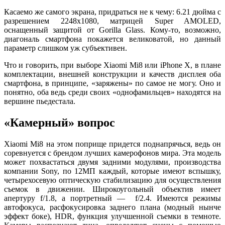
Касаемо же самого экрана, придраться не к чему: 6.21 дюйма с
разрешением 2248х1080, матрицей Super AMOLED,
оснащенный защитой от Gorilla Glass. Кому-то, возможно,
диагональ смартфона покажется великоватой, но данный
параметр слишком уж субъективен.
Что и говорить, при выборе Xiaomi Mi8 или iPhone X, в плане
комплектации, внешней конструкции и качеств дисплея оба
смартфона, в принципе, «заряжены» по самое не могу. Оно и
понятно, оба ведь среди своих «однофамильцев» находятся на
вершине пьедестала.
«Камерный» вопрос
Xiaomi Mi8 на этом поприще придется поднапрячься, ведь он
соревнуется с брендом лучших камерофонов мира. Эта модель
может похвастаться двумя задними модулями, производства
компании Sony, по 12МП каждый, которые имеют вспышку,
четырехосевую оптическую стабилизацию для осуществления
съемок в движении. Широкоугольный объектив имеет
апертуру f/1.8, а портретный — f/2.4. Имеются режимы
автофокуса, расфокусировка заднего плана (модный нынче
эффект боке), HDR, функция улучшенной съемки в темноте.