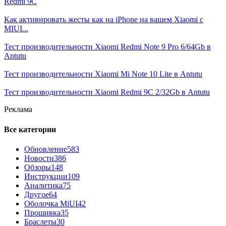
Redmi 9C
Как активировать жесты как на iPhone на вашем Xiaomi с
MIUI...
Тест производительности Xiaomi Redmi Note 9 Pro 6/64Gb в
Antutu
Тест производительности Xiaomi Mi Note 10 Lite в Antutu
Тест производительности Xiaomi Redmi 9C 2/32Gb в Antutu
Реклама
Все категории
Обновление
583
Новости
386
Обзоры
148
Инструкции
109
Аналитика
75
Другое
64
Оболочка MiUI
42
Прошивка
35
Браслеты
30