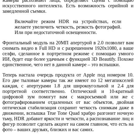
Камеры распознают лица, определяют сцены с помощью
искусственного интеллекта. Есть возможность серийной и
замедленной съемки.
Включайте режим HDR на устройствах, если
желаете увеличить четкость, резкость фотографий.
Или при недостаточной освещенности.
Фронтальный модуль на 20МП апертурой в 2.0 позволит вам
снимать видео в Full HD и с разрешением 1920х1080, а ваше
селфи, сделанное в портретном режиме с помощью умного
ИИ, будет еще более удачным с функцией 3D Beautify. Похоже
единственное, чего нет в данной камере – это вспышки.
Теперь настала очередь продукта от Apple под номером 10.
Его две тыловые камеры так же имеют по 12 мегапикселей
каждая, с апертурами 1.8 для широкоугольной и 2.4 для
портретной соответственно. Оптический и 10-кратный
цифровой зум помогут вам с макросъемкой или же с
фотографированием отдаленных от вас объектов, двойная
оптическая стабилизация сохранит четкость снимкам даже в
движении, вспышка True Tone Quad храбро разгонит ночную
тьму, HDR добавит яркости и четкости, а распознавание лиц и
фигур позволит сделать акцент на самом главном, что есть на
фото – ваших друзьях, близких и вас самих.