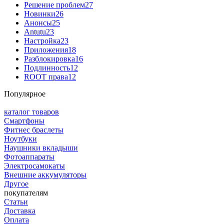
Решение проблем
27
Новинки
26
Анонсы
25
Antutu
23
Настройка
23
Приложения
18
Разблокировка
16
Подлинность
12
ROOT права
12
Популярное
каталог товаров
Смартфоны
Фитнес браслеты
Ноутбуки
Наушники вкладыши
Фотоаппараты
Электросамокаты
Внешние аккумуляторы
Другое
покупателям
Статьи
Доставка
Оплата