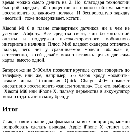
время можно смело делить на 2. Но, благодаря технологии
быстрой зарядки, 50 процентов от полного объема можно
восстановить за какие-то полчаса. И беспроводную зарядку
«десятый» тоже поддерживает, кстати.
Xiaomi Mi 8 в плане стандартных датчиков ни в чем не
уступает Айфону. Все средства связи, чип бесконтактной
оплаты и поддержка высокоскоростного мобильного
интернета в наличии. Плюс, Ми8 владеет сканером отпечатка
пальца, чего нет у сравниваемой модели «яблока» и,
естественно, в сей девайс можно вставить целых две сим-
карты, вместо одной.
Батарея же на 3400мАч позволит круглые сутки говорить по
телефону, или же, например, 5-6 часов кряду «бомбить»
всякие игры. Технология Quick Charge 4.0+ поможет
оперативно восстановить «запасы топлива». Так что, выбирая
Xiaomi Mi8 или iPhone X, пальму первенства в аккумулятор
можно отдать азиатскому бренду.
Итог
Итак, сравнив наши два флагмана на всех поприщах, можно
попробовать сделать выводы. Apple iPhone X станет вам