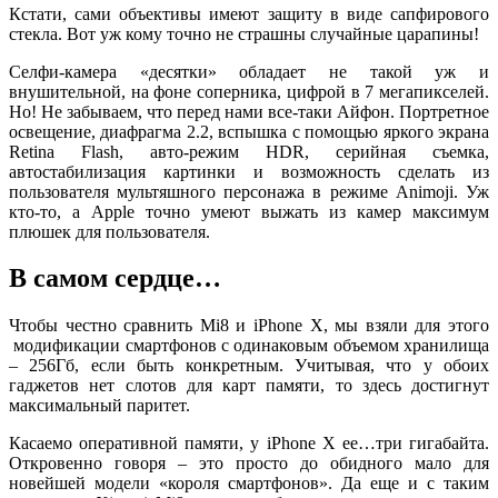
Кстати, сами объективы имеют защиту в виде сапфирового
стекла. Вот уж кому точно не страшны случайные царапины!
Селфи-камера «десятки» обладает не такой уж и
внушительной, на фоне соперника, цифрой в 7 мегапикселей.
Но! Не забываем, что перед нами все-таки Айфон. Портретное
освещение, диафрагма 2.2, вспышка с помощью яркого экрана
Retina Flash, авто-режим HDR, серийная съемка,
автостабилизация картинки и возможность сделать из
пользователя мультяшного персонажа в режиме Animoji. Уж
кто-то, а Apple точно умеют выжать из камер максимум
плюшек для пользователя.
В самом сердце…
Чтобы честно сравнить Mi8 и iPhone X, мы взяли для этого
модификации смартфонов с одинаковым объемом хранилища
– 256Гб, если быть конкретным. Учитывая, что у обоих
гаджетов нет слотов для карт памяти, то здесь достигнут
максимальный паритет.
Касаемо оперативной памяти, у iPhone X ее…три гигабайта.
Откровенно говоря – это просто до обидного мало для
новейшей модели «короля смартфонов». Да еще и с таким