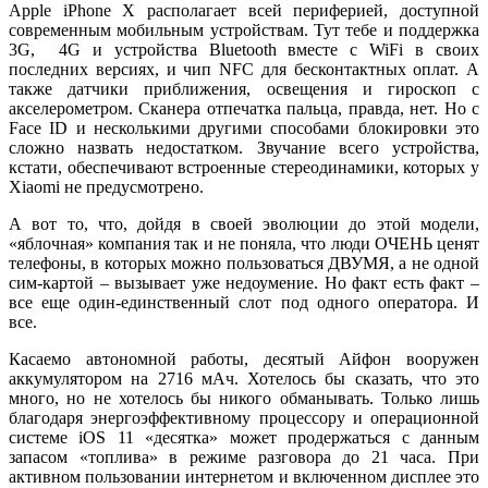
Apple iPhone X располагает всей периферией, доступной
современным мобильным устройствам. Тут тебе и поддержка
3G, 4G и устройства Bluetooth вместе с WiFi в своих
последних версиях, и чип NFC для бесконтактных оплат. А
также датчики приближения, освещения и гироскоп с
акселерометром. Сканера отпечатка пальца, правда, нет. Но с
Face ID и несколькими другими способами блокировки это
сложно назвать недостатком. Звучание всего устройства,
кстати, обеспечивают встроенные стереодинамики, которых у
Xiaomi не предусмотрено.
А вот то, что, дойдя в своей эволюции до этой модели,
«яблочная» компания так и не поняла, что люди ОЧЕНЬ ценят
телефоны, в которых можно пользоваться ДВУМЯ, а не одной
сим-картой – вызывает уже недоумение. Но факт есть факт –
все еще один-единственный слот под одного оператора. И
все.
Касаемо автономной работы, десятый Айфон вооружен
аккумулятором на 2716 мАч. Хотелось бы сказать, что это
много, но не хотелось бы никого обманывать. Только лишь
благодаря энергоэффективному процессору и операционной
системе iOS 11 «десятка» может продержаться с данным
запасом «топлива» в режиме разговора до 21 часа. При
активном пользовании интернетом и включенном дисплее это