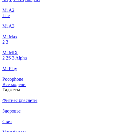
Mi A2
Lite
Mi A3
Mi Max
2
3
Mi MIX
2
2S
3
Alpha
Mi Play
Pocophone
Все модели
Гаджеты
Фитнес браслеты
Здоровье
Свет