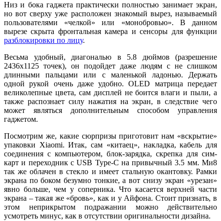
Низ и бока гаджета практически полностью занимает экран,
но вот сверху уже расположен знакомый вырез, называемый
пользователями «челкой» или «монобровью». В данном
вырезе скрыта фронтальная камера и сенсоры для функции
разблокировки по лицу
.
Весьма удобный, диагональю в 5.8 дюймов (разрешение
2436х1125 точек), он подойдет даже людям с не слишком
длинными пальцами или с маленькой ладонью. Держать
одной рукой очень даже удобно. OLED матрица передает
великолепные цвета, сам дисплей не боится влаги и пыли, а
также распознает силу нажатия на экран, в следствие чего
может являться дополнительным способом управления
гаджетом.
Посмотрим же, какие сюрпризы приготовит нам «вскрытие»
упаковки Xiaomi. Итак, сам «китаец», накладка, кабель для
соединения с компьютером, блок-зарядка, скрепка для сим-
карт и переходник с USB Type-C на привычный 3.5 мм. Ми8
так же облачен в стекло и имеет стальную окантовку. Рамки
экрана по боком безумно тонкие, а вот снизу экран «урезан»
явно больше, чем у соперника. Что касается верхней части
экрана – такая же «бровь», как и у Айфона. Стоит признать, в
этом неприкрытом подражании можно действительно
усмотреть минус, как в отсутствии оригинальности дизайна.