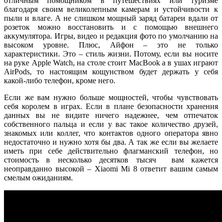
отличным помощником в путешествиях или туризме
благодаря своим великолепным камерам и устойчивости к
пыли и влаге. А не слишком мощный заряд батареи вдали от
розеток можно восстановить и с помощью внешнего
аккумулятора. Игры, видео и редакция фото по умолчанию на
высоком уровне. Плюс, Айфон – это не только
характеристики. Это – стиль жизни. Потому, если вы носите
на руке Apple Watch, на столе стоит MacBook а в ушах играют
AirPods, то настоящим кощунством будет держать у себя
какой-либо телефон, кроме него.
Если же вам нужно больше мощностей, чтобы чувствовать
себя королем в играх. Если в плане безопасности хранения
данных вы не видите ничего надежнее, чем отпечаток
собственного пальца и если у вас такое количество друзей,
знакомых или коллег, что контактов одного оператора явно
недостаточно и нужно хотя бы два. А так же если вы желаете
иметь при себе действительно флагманский телефон, но
стоимость в несколько десятков тысяч вам кажется
неоправданно высокой – Xiaomi Mi 8 ответит вашим самым
смелым ожиданиям.