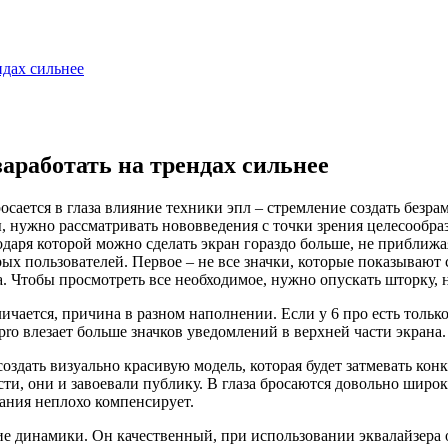
дах сильнее
работать на трендах сильнее
осается в глаза влияние техники эпл – стремление создать безр
, нужно рассматривать нововведения с точки зрения целесообраз
одаря которой можно сделать экран гораздо больше, не приближа
 пользователей. Первое – не все значки, которые показывают се
. Чтобы просмотреть все необходимое, нужно опускать шторку, н
чается, причина в разном наполнении. Если у 6 про есть только 
 pro влезает больше значков уведомлений в верхней части экрана.
создать визуально красивую модель, которая будет затмевать к
ти, они и завоевали публику. В глаза бросаются довольно широк
пания неплохо компенсирует.
ошие динамики. Он качественный, при использовании эквалайзер