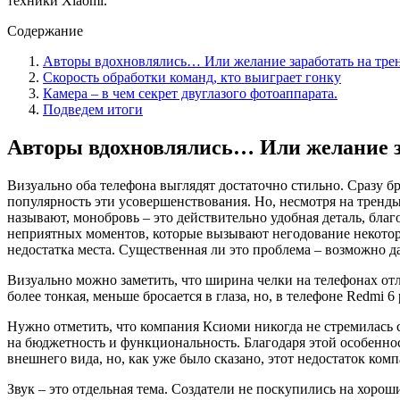
техники Xiaomi.
Содержание
Авторы вдохновлялись… Или желание заработать на трен
Скорость обработки команд, кто выиграет гонку
Камера – в чем секрет двуглазого фотоаппарата.
Подведем итоги
Авторы вдохновлялись… Или желание за
Визуально оба телефона выглядят достаточно стильно. Сразу бр
популярность эти усовершенствования. Но, несмотря на тренды
называют, монобровь – это действительно удобная деталь, благ
неприятных моментов, которые вызывают негодование некоторых
недостатка места. Существенная ли это проблема – возможно да
Визуально можно заметить, что ширина челки на телефонах отли
более тонкая, меньше бросается в глаза, но, в телефоне Redmi 6
Нужно отметить, что компания Ксиоми никогда не стремилась 
на бюджетность и функциональность. Благодаря этой особеннос
внешнего вида, но, как уже было сказано, этот недостаток ком
Звук – это отдельная тема. Создатели не поскупились на хор