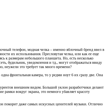
амочный телефон, модная челка – именно яблочный бренд ввел в
ности их использования. Пресловутая челка, или как ее еще
ясь к размерам небольшого планшета. Но, есть несколько
ть, будильник, уведомления и тд., могут отображаться ввиду
о, неужели это требует так много времени?
одна фронтальная камера, то у редми ноут 6 их сразу две. Она
онкурентов внешним видом. Большой уклон разработчики делают
ие рамки вокруг экрана, это немного убавляет красоту
а он покорит даже самых искусных ценителей музыки. Отлично