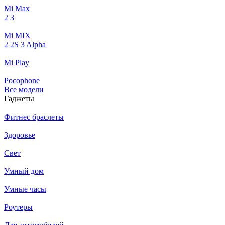
Mi Max
2
3
Mi MIX
2
2S
3
Alpha
Mi Play
Pocophone
Все модели
Гаджеты
Фитнес браслеты
Здоровье
Свет
Умный дом
Умные часы
Роутеры