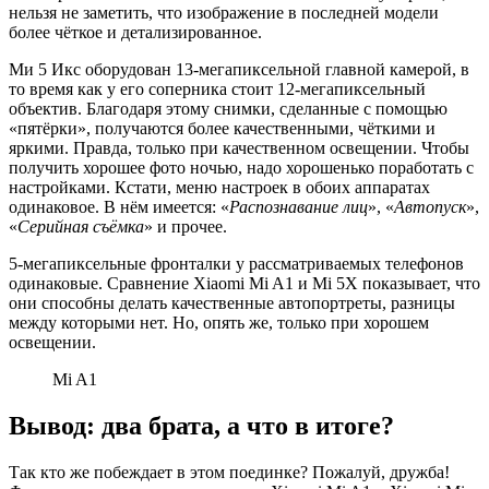
нельзя не заметить, что изображение в последней модели
более чёткое и детализированное.
Ми 5 Икс оборудован 13-мегапиксельной главной камерой, в
то время как у его соперника стоит 12-мегапиксельный
объектив. Благодаря этому снимки, сделанные с помощью
«пятёрки», получаются более качественными, чёткими и
яркими. Правда, только при качественном освещении. Чтобы
получить хорошее фото ночью, надо хорошенько поработать с
настройками. Кстати, меню настроек в обоих аппаратах
одинаковое. В нём имеется: «
Распознавание лиц
», «
Автопуск
»,
«
Серийная съёмка
» и прочее.
5-мегапиксельные фронталки у рассматриваемых телефонов
одинаковые. Сравнение Xiaomi Mi A1 и Mi 5X показывает, что
они способны делать качественные автопортреты, разницы
между которыми нет. Но, опять же, только при хорошем
освещении.
Mi A1
Вывод: два брата, а что в итоге?
Так кто же побеждает в этом поединке? Пожалуй, дружба!