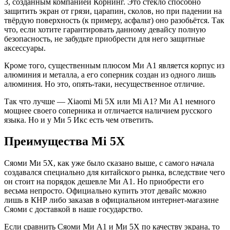
3, созданным компанией Корнинг. Это стекло способно
защитить экран от грязи, царапин, сколов, но при падении на
твёрдую поверхность (к примеру, асфальт) оно разобьётся. Так
что, если хотите гарантировать данному девайсу полную
безопасность, не забудьте приобрести для него защитные
аксессуары.
Кроме того, существенным плюсом Ми А1 является корпус из
алюминия и металла, а его соперник создан из одного лишь
алюминия. Но это, опять-таки, несущественное отличие.
Так что лучше — Xiaomi Mi 5X или Mi A1? Ми А1 немного
мощнее своего соперника и отличается наличием русского
языка. Но и у Ми 5 Икс есть чем ответить.
Преимущества Mi 5X
Сяоми Ми 5Х, как уже было сказано выше, с самого начала
создавался специально для китайского рынка, вследствие чего
он стоит на порядок дешевле Ми А1. Но приобрести его
весьма непросто. Официально купить этот девайс можно
лишь в КНР либо заказав в официальном интернет-магазине
Сяоми с доставкой в наше государство.
Если сравнить Сяоми Ми А1 и Ми 5Х по качеству экрана, то