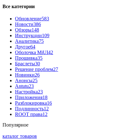
Все категории
Обновление
583
Новости
386
Обзоры
148
Инструкции
109
Аналитика
75
Другое
64
Оболочка MiUI
42
Прошивка
35
Браслеты
30
Решение проблем
27
Новинки
26
Анонсы
25
Antutu
23
Настройка
23
Приложения
18
Разблокировка
16
Подлинность
12
ROOT права
12
Популярное
каталог товаров