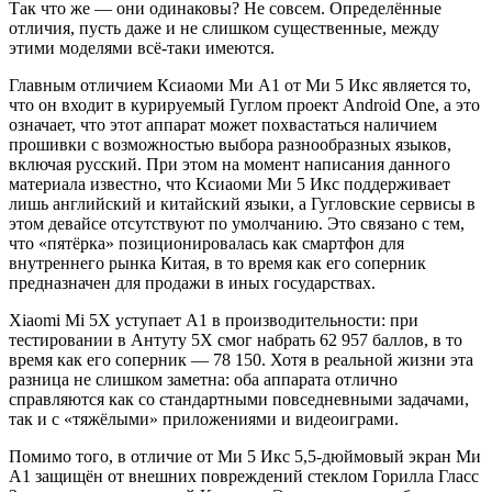
Так что же — они одинаковы? Не совсем. Определённые
отличия, пусть даже и не слишком существенные, между
этими моделями всё-таки имеются.
Главным отличием Ксиаоми Ми А1 от Ми 5 Икс является то,
что он входит в курируемый Гуглом проект Android One, а это
означает, что этот аппарат может похвастаться наличием
прошивки с возможностью выбора разнообразных языков,
включая русский. При этом на момент написания данного
материала известно, что Ксиаоми Ми 5 Икс поддерживает
лишь английский и китайский языки, а Гугловские сервисы в
этом девайсе отсутствуют по умолчанию. Это связано с тем,
что «пятёрка» позиционировалась как смартфон для
внутреннего рынка Китая, в то время как его соперник
предназначен для продажи в иных государствах.
Хiaomi Mi 5X уступает A1 в производительности: при
тестировании в Антуту 5Х смог набрать 62 957 баллов, в то
время как его соперник — 78 150. Хотя в реальной жизни эта
разница не слишком заметна: оба аппарата отлично
справляются как со стандартными повседневными задачами,
так и с «тяжёлыми» приложениями и видеоиграми.
Помимо того, в отличие от Ми 5 Икс 5,5-дюймовый экран Ми
А1 защищён от внешних повреждений стеклом Горилла Гласс