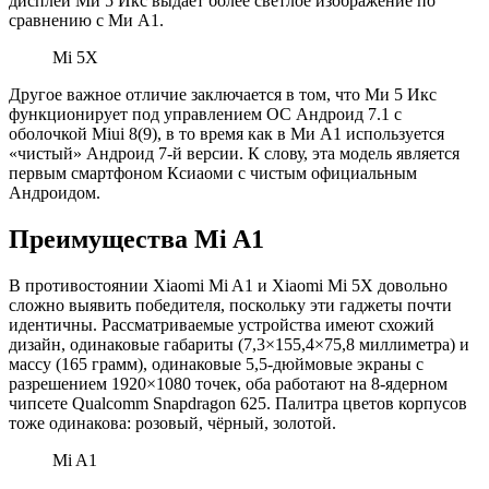
дисплей Ми 5 Икс выдаёт более светлое изображение по
сравнению с Ми А1.
Mi 5X
Другое важное отличие заключается в том, что Ми 5 Икс
функционирует под управлением ОС Андроид 7.1 с
оболочкой Miui 8(9), в то время как в Ми А1 используется
«чистый» Андроид 7-й версии. К слову, эта модель является
первым смартфоном Ксиаоми с чистым официальным
Андроидом.
Преимущества Mi A1
В противостоянии Xiaomi Mi A1 и Xiaomi Mi 5X довольно
сложно выявить победителя, поскольку эти гаджеты почти
идентичны. Рассматриваемые устройства имеют схожий
дизайн, одинаковые габариты (7,3×155,4×75,8 миллиметра) и
массу (165 грамм), одинаковые 5,5-дюймовые экраны с
разрешением 1920×1080 точек, оба работают на 8-ядерном
чипсете Qualcomm Snapdragon 625. Палитра цветов корпусов
тоже одинакова: розовый, чёрный, золотой.
Mi A1