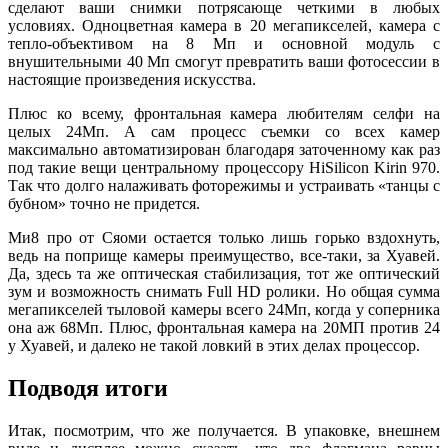
сделают ваши снимки потрясающе четкими в любых
условиях. Одноцветная камера в 20 мегапикселей, камера с
тепло-объективом на 8 Мп и основной модуль с
внушительными 40 Мп смогут превратить ваши фотосессии в
настоящие произведения искусства.
Плюс ко всему, фронтальная камера любителям селфи на
целых 24Мп. А сам процесс съемки со всех камер
максимально автоматизирован благодаря заточенному как раз
под такие вещи центральному процессору HiSilicon Kirin 970.
Так что долго налаживать фоторежимы и устраивать «танцы с
бубном» точно не придется.
Ми8 про от Сяоми остается только лишь горько вздохнуть,
ведь на поприще камеры преимущество, все-таки, за Хуавей.
Да, здесь та же оптическая стабилизация, тот же оптический
зум и возможность снимать Full HD ролики. Но общая сумма
мегапикселей тыловой камеры всего 24Мп, когда у соперника
она аж 68Мп. Плюс, фронтальная камера на 20МП против 24
у Хуавей, и далеко не такой ловкий в этих делах процессор.
Подводя итоги
Итак, посмотрим, что же получается. В упаковке, внешнем