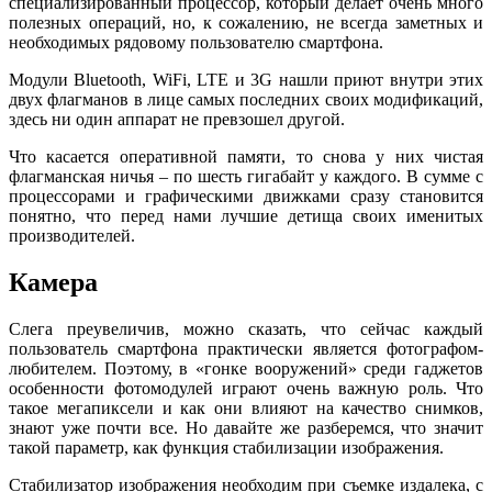
специализированный процессор, который делает очень много
полезных операций, но, к сожалению, не всегда заметных и
необходимых рядовому пользователю смартфона.
Модули Bluetooth, WiFi, LTE и 3G нашли приют внутри этих
двух флагманов в лице самых последних своих модификаций,
здесь ни один аппарат не превзошел другой.
Что касается оперативной памяти, то снова у них чистая
флагманская ничья – по шесть гигабайт у каждого. В сумме с
процессорами и графическими движками сразу становится
понятно, что перед нами лучшие детища своих именитых
производителей.
Камера
Слега преувеличив, можно сказать, что сейчас каждый
пользователь смартфона практически является фотографом-
любителем. Поэтому, в «гонке вооружений» среди гаджетов
особенности фотомодулей играют очень важную роль. Что
такое мегапиксели и как они влияют на качество снимков,
знают уже почти все. Но давайте же разберемся, что значит
такой параметр, как функция стабилизации изображения.
Стабилизатор изображения необходим при съемке издалека, с