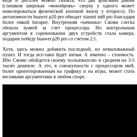
виде и дисплее можно сказать, что два флагмана равны
(слишком широкая «монобровь» сверху у одного может
нивелироваться физической кнопкой внизу у второго). По
автономности huawei p20 pro обходит xiaomi mi8 pro благодаря
более емкой батарее. Внутренняя «начинка» Сяоми слегка
обошла хуавей за счет процессора. Но контрольным
аргументом в соревновании двух устройств стала камера,
подарив победу huawei p20 pro со счетом 2:1.
Хотя, здесь можно добавить последний, но немаловажный
пункт. И тогда все-таки будет ничья. А именно – стоимость.
Ибо Сяоми обойдется своему пользователю в среднем на 3-5
тысяч дешевле. А это, в совокупности с процессором ми8,
более ориентированным на графику и на игры, может стать
весомыми аргументами в любом споре.