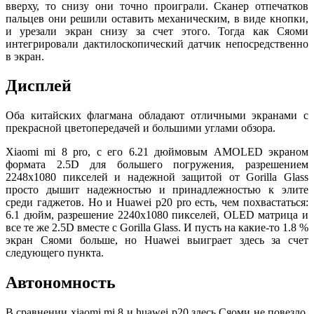
вверху, то снизу они точно проиграли. Сканер отпечатков
пальцев они решили оставить механическим, в виде кнопки,
и урезали экран снизу за счет этого. Тогда как Сяоми
интегрировали дактилоскопический датчик непосредственно
в экран.
Дисплей
Оба китайских флагмана обладают отличными экранами с
прекрасной цветопередачей и большими углами обзора.
Xiaomi mi 8 pro, с его 6.21 дюймовым AMOLED экраном
формата 2.5D для большего погружения, разрешением
2248х1080 пикселей и надежной защитой от Gorilla Glass
просто дышит надежностью и принадлежностью к элите
среди гаджетов. Но и Huawei p20 pro есть, чем похвастаться:
6.1 дюйм, разрешение 2240х1080 пикселей, OLED матрица и
все те же 2.5D вместе с Gorilla Glass. И пусть на какие-то 1.8 %
экран Сяоми больше, но Huawei выиграет здесь за счет
следующего пункта.
Автономность
В сравнении xiaomi mi 8 и huawei p20 здесь Сяоми не повезло.