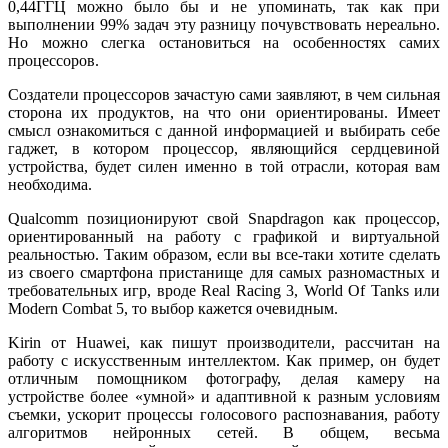
0,44ГГЦ можно было бы и не упоминать, так как при
выполнении 99% задач эту разницу почувствовать нереально.
Но можно слегка остановиться на особенностях самих
процессоров.
Создатели процессоров зачастую сами заявляют, в чем сильная
сторона их продуктов, на что они ориентированы. Имеет
смысл ознакомиться с данной информацией и выбирать себе
гаджет, в котором процессор, являющийся сердцевиной
устройства, будет силен именно в той отрасли, которая вам
необходима.
Qualcomm позиционируют свой Snapdragon как процессор,
ориентированный на работу с графикой и виртуальной
реальностью. Таким образом, если вы все-таки хотите сделать
из своего смартфона пристанище для самых разномастных и
требовательных игр, вроде Real Racing 3, World Of Tanks или
Modern Combat 5, то выбор кажется очевидным.
Kirin от Huawei, как пишут производители, рассчитан на
работу с искусственным интеллектом. Как пример, он будет
отличным помощником фотографу, делая камеру на
устройстве более «умной» и адаптивной к разным условиям
съемки, ускорит процессы голосового распознавания, работу
алгоритмов нейронных сетей. В общем, весьма