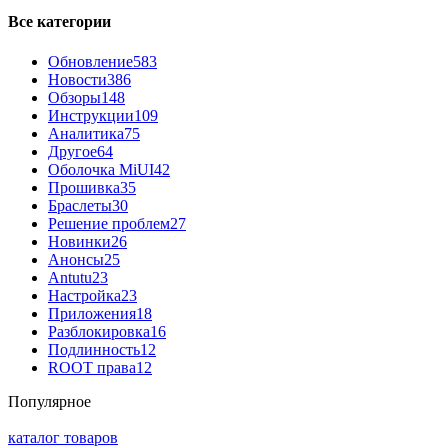
Все категории
Обновление
583
Новости
386
Обзоры
148
Инструкции
109
Аналитика
75
Другое
64
Оболочка MiUI
42
Прошивка
35
Браслеты
30
Решение проблем
27
Новинки
26
Анонсы
25
Antutu
23
Настройка
23
Приложения
18
Разблокировка
16
Подлинность
12
ROOT права
12
Популярное
каталог товаров