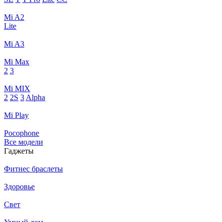
Mi A2
Lite
Mi A3
Mi Max
2
3
Mi MIX
2
2S
3
Alpha
Mi Play
Pocophone
Все модели
Гаджеты
Фитнес браслеты
Здоровье
Свет