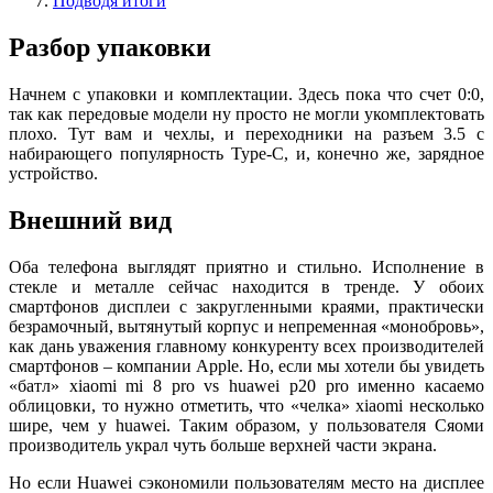
Подводя итоги
Разбор упаковки
Начнем с упаковки и комплектации. Здесь пока что счет 0:0,
так как передовые модели ну просто не могли укомплектовать
плохо. Тут вам и чехлы, и переходники на разъем 3.5 с
набирающего популярность Type-C, и, конечно же, зарядное
устройство.
Внешний вид
Оба телефона выглядят приятно и стильно. Исполнение в
стекле и металле сейчас находится в тренде. У обоих
смартфонов дисплеи с закругленными краями, практически
безрамочный, вытянутый корпус и непременная «монобровь»,
как дань уважения главному конкуренту всех производителей
смартфонов – компании Apple. Но, если мы хотели бы увидеть
«батл» xiaomi mi 8 pro vs huawei p20 pro именно касаемо
облицовки, то нужно отметить, что «челка» xiaomi несколько
шире, чем у huawei. Таким образом, у пользователя Сяоми
производитель украл чуть больше верхней части экрана.
Но если Huawei сэкономили пользователям место на дисплее