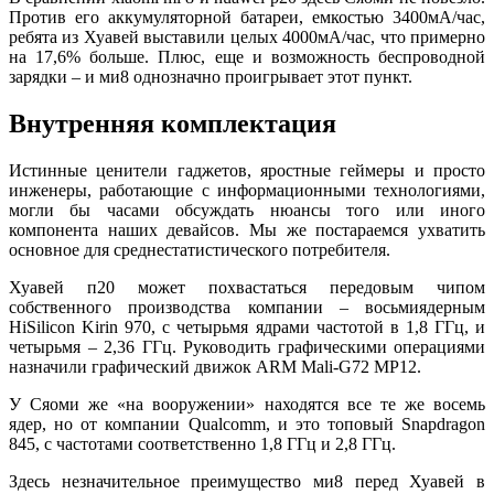
Против его аккумуляторной батареи, емкостью 3400мА/час,
ребята из Хуавей выставили целых 4000мА/час, что примерно
на 17,6% больше. Плюс, еще и возможность беспроводной
зарядки – и ми8 однозначно проигрывает этот пункт.
Внутренняя комплектация
Истинные ценители гаджетов, яростные геймеры и просто
инженеры, работающие с информационными технологиями,
могли бы часами обсуждать нюансы того или иного
компонента наших девайсов. Мы же постараемся ухватить
основное для среднестатистического потребителя.
Хуавей п20 может похвастаться передовым чипом
собственного производства компании – восьмиядерным
HiSilicon Kirin 970, с четырьмя ядрами частотой в 1,8 ГГц, и
четырьмя – 2,36 ГГц. Руководить графическими операциями
назначили графический движок ARM Mali-G72 MP12.
У Сяоми же «на вооружении» находятся все те же восемь
ядер, но от компании Qualcomm, и это топовый Snapdragon
845, с частотами соответственно 1,8 ГГц и 2,8 ГГц.
Здесь незначительное преимущество ми8 перед Хуавей в