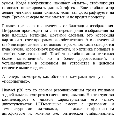
зумом. Когда изображение начинает «плыть», стабилизация
помогает нивелировать данный эффект. Еще стабилизатор
делает четкими ваши снимки, если вы фотографируете на
ходу. Тремор камеры не так заметен и не вредит процессу.
Бывают цифровая и оптическая стабилизации изображения.
Цифровая происходит за счет перемещения изображения на
всю площадь матрицы. Другими словами, это коррекция
картинки за счет программного обеспечения. А в оптической
стабилизации линзы с помощью гироскопов сами смещаются
куда нужно, корректируя размытости, и картинка попадает в
телефон уже сглаженной. Такой тип стабилизации не только
более качественный, но и более дорогостоящий, и
устанавливается в основном на устройства в ценовом
сегменте выше среднего.
А теперь посмотрим, как обстоят с камерами дела у наших
«подопытных».
Huawei p20 pro со своими революционным тремя глазками
задней камеры смотрится слегка непривычно. Но это чувство
компенсируют с лихвой характеристики его «глаз»:
двухступенчатая LED-вспышка вместе с цветовыми и
температурными датчиками, а также инфракрасным
автофокусом и, конечно же, оптической стабилизацией,